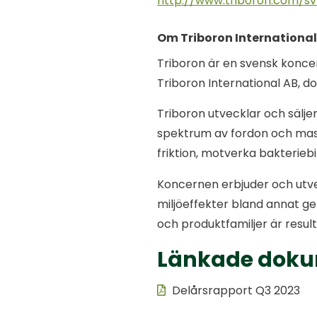
http://www.triboron.com/sv/
Om Triboron International
Triboron är en svensk konce
Triboron International AB, d
Triboron utvecklar och säljer
spektrum av fordon och mask
friktion, motverka bakterieb
Koncernen erbjuder och utv
miljöeffekter bland annat g
och produktfamiljer är result
Länkade dok
Delårsrapport Q3 2023