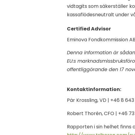
vidtagits som säkerställer 
kassaflödesneutralt under vår
Certified Advisor
Eminova Fondkommission AB |
Denna information är sådan i
EU:s marknadsmissbruksföro
offentliggörande den 17 no
Kontaktinformation:
Pär Krossling, VD | +46 8 643
Robert Thorén, CFO | +46 73
Rapporten i sin helhet finns 