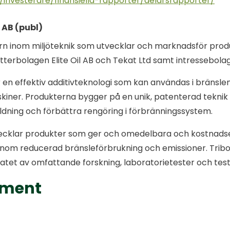
investerare/finansiella-rapporter/delarsrapporter/
 AB (publ)
rn inom miljöteknik som utvecklar och marknadsför pro
otterbolagen Elite Oil AB och Tekat Ltd samt intressebola
 en effektiv additivteknologi som kan användas i bränslen, 
iner. Produkterna bygger på en unik, patenterad teknik
ildning och förbättra rengöring i förbränningssystem.
ecklar produkter som ger och omedelbara och kostnadsef
enom reducerad bränsleförbrukning och emissioner. Trib
atet av omfattande forskning, laboratorietester och test i
ument