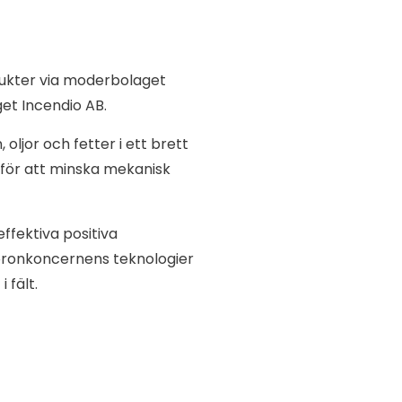
dukter via moderbolaget
get Incendio AB.
oljor och fetter i ett brett
 för att minska mekanisk
fektiva positiva
oronkoncernens teknologier
 fält.