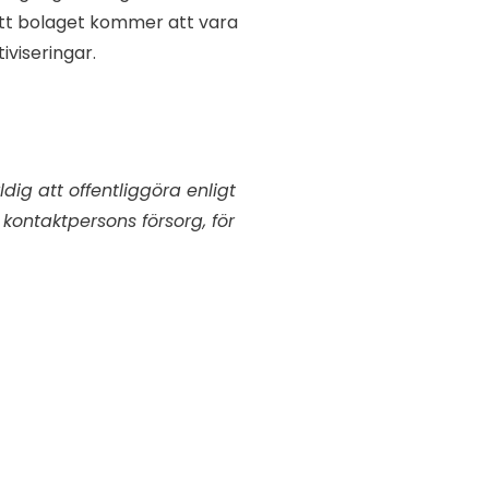
att bolaget kommer att vara
iviseringar.
ig att offentliggöra enligt
ontaktpersons försorg, för