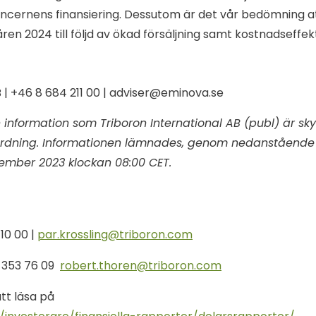
koncernens finansiering. Dessutom är det vår bedömning 
en 2024 till följd av ökad försäljning samt kostnadseffekt
 +46 8 684 211 00 | adviser@eminova.se
nformation som Triboron International AB (publ) är skyld
rdning. Informationen lämnades, genom nedanstående k
vember 2023 klockan 08:00 CET.
 10 00 |
par.krossling@triboron.com
 353 76 09
robert.thoren@triboron.com
att läsa på