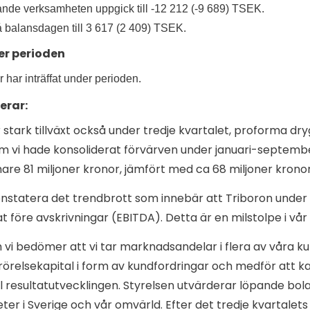
ande verksamheten uppgick till -12 212 (-9 689) TSEK.
 balansdagen till 3 617 (2 409) TSEK.
er perioden
 har inträffat under perioden.
erar:
stark tillväxt också under tredje kvartalet, proforma dr
 vi hade konsoliderat förvärven under januari-septembe
are 81 miljoner kronor, jämfört med ca 68 miljoner krono
nstatera det trendbrott som innebär att Triboron under 
t före avskrivningar (EBITDA). Detta är en milstolpe i vår f
vi bedömer att vi tar marknadsandelar i flera av våra 
el rörelsekapital i form av kundfordringar och medför att
ill resultatutvecklingen. Styrelsen utvärderar löpande bola
er i Sverige och vår omvärld. Efter det tredje kvartalet