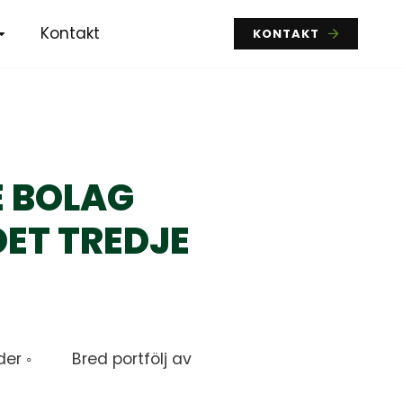
Kontakt
KONTAKT
 BOLAG
DET TREDJE
ader ◦ Bred portfölj av