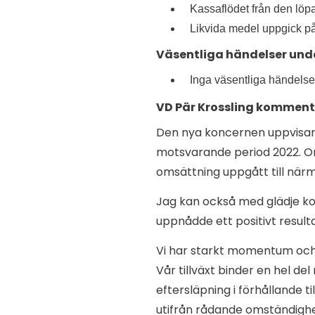
Kassaflödet från den löp
Likvida medel uppgick på
Väsentliga händelser und
Inga väsentliga händelser
VD Pär Krossling komment
Den nya koncernen uppvisar 
motsvarande period 2022. Om
omsättning uppgått till närm
Jag kan också med glädje ko
uppnådde ett positivt resulta
Vi har starkt momentum och 
Vår tillväxt binder en hel d
eftersläpning i förhållande t
utifrån rådande omständighet