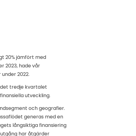
ygt 20% jämfört med
r 2023, hade vår
r under 2022.
det tredje kvartalet
inansiella utveckling.
kundsegment och geografier.
 kassaflödet generas med en
gets långsiktiga finansiering
s utgång har åtgärder