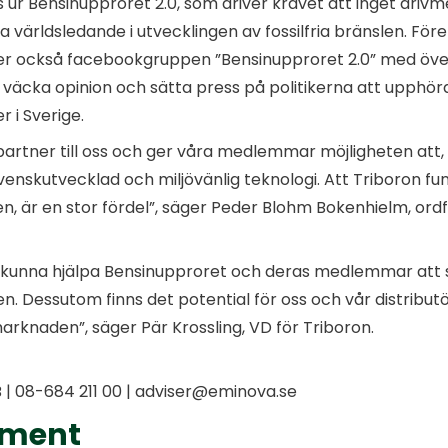
r Bensinupproret 2.0, som driver kravet att inget drivm
ra världsledande i utvecklingen av fossilfria bränslen. Fö
er också facebookgruppen ”Bensinupproret 2.0” med öv
 väcka opinion och sätta press på politikerna att upphö
 i Sverige.
artner till oss och ger våra medlemmar möjligheten att, 
enskutvecklad och miljövänlig teknologi. Att Triboron fun
len, är en stor fördel”, säger Peder Blohm Bokenhielm, o
t kunna hjälpa Bensinupproret och deras medlemmar att 
. Dessutom finns det potential för oss och vår distributör
rknaden”, säger Pär Krossling, VD för Triboron.
| 08-684 211 00 | adviser@eminova.se
ument