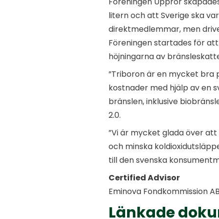
Föreningen Uppror skapades u
litern och att Sverige ska va
direktmedlemmar, men driv
Föreningen startades för att
höjningarna av bränsleskatter
”Triboron är en mycket bra p
kostnader med hjälp av en sv
bränslen, inklusive biobräns
2.0.
”Vi är mycket glada över at
och minska koldioxidutsläppen
till den svenska konsumentma
Certified Advisor
Eminova Fondkommission AB 
Länkade dok