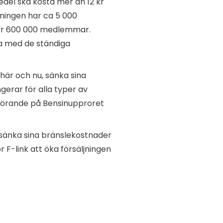
edel ska kosta mer än 12 kr
reningen har ca 5 000
er 600 000 medlemmar.
ra med de ständiga
här och nu, sänka sina
gerar för alla typer av
rdförande på Bensinupproret
sänka sina bränslekostnader
 F-link att öka försäljningen