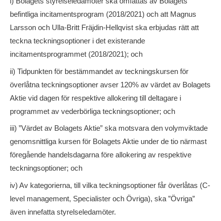
i) Bolagets styrelseledamöter ska omfattas av Bolagets
befintliga incitamentsprogram (2018/2021) och att Magnus
Larsson och Ulla-Britt Fräjdin-Hellqvist ska erbjudas rätt att
teckna teckningsoptioner i det existerande
incitamentsprogrammet (2018/2021); och
ii) Tidpunkten för bestämmandet av teckningskursen för
överlåtna teckningsoptioner avser 120% av värdet av Bolagets
Aktie vid dagen för respektive allokering till deltagare i
programmet av vederbörliga teckningsoptioner; och
iii) ”Värdet av Bolagets Aktie” ska motsvara den volymviktade
genomsnittliga kursen för Bolagets Aktie under de tio närmast
föregående handelsdagarna före allokering av respektive
teckningsoptioner; och
iv) Av kategorierna, till vilka teckningsoptioner får överlåtas (C-
level management, Specialister och Övriga), ska ”Övriga”
även innefatta styrelseledamöter.