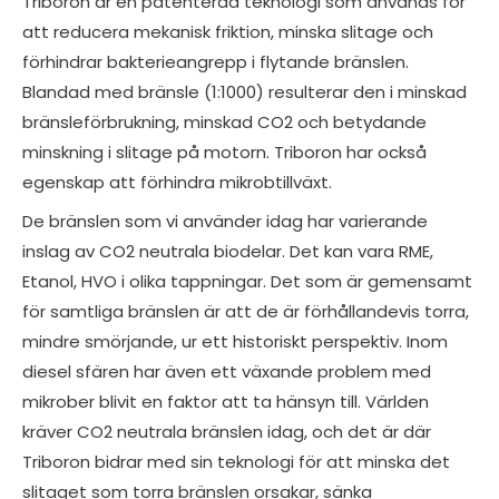
Triboron är en patenterad teknologi som används för
att reducera mekanisk friktion, minska slitage och
förhindrar bakterieangrepp i flytande bränslen.
Blandad med bränsle (1:1000) resulterar den i minskad
bränsleförbrukning, minskad CO2 och betydande
minskning i slitage på motorn. Triboron har också
egenskap att förhindra mikrobtillväxt.
De bränslen som vi använder idag har varierande
inslag av CO2 neutrala biodelar. Det kan vara RME,
Etanol, HVO i olika tappningar. Det som är gemensamt
för samtliga bränslen är att de är förhållandevis torra,
mindre smörjande, ur ett historiskt perspektiv. Inom
diesel sfären har även ett växande problem med
mikrober blivit en faktor att ta hänsyn till. Världen
kräver CO2 neutrala bränslen idag, och det är där
Triboron bidrar med sin teknologi för att minska det
slitaget som torra bränslen orsakar, sänka